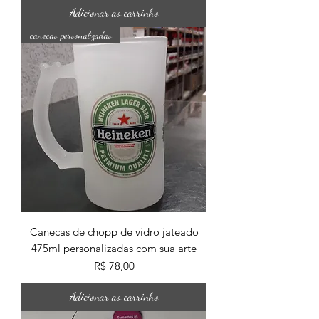
Adicionar ao carrinho
canecas personalizadas
Canecas de chopp de vidro jateado
475ml personalizadas com sua arte
Preço
R$ 78,00
Adicionar ao carrinho