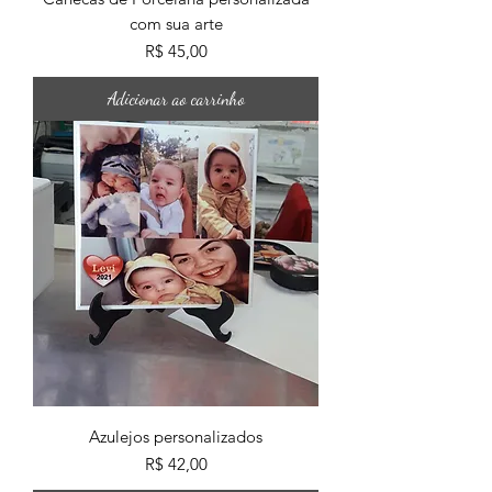
com sua arte
Preço
R$ 45,00
Adicionar ao carrinho
Azulejos personalizados
Preço
R$ 42,00