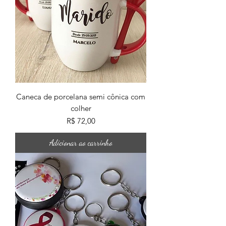
Caneca de porcelana semi cônica com
colher
Preço
R$ 72,00
Adicionar ao carrinho