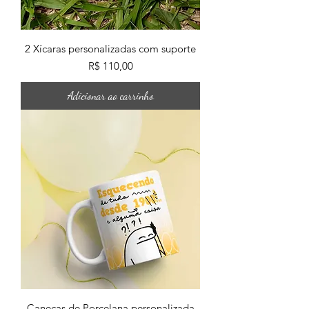
2 Xícaras personalizadas com suporte
Preço
R$ 110,00
Adicionar ao carrinho
Canecas de Porcelana personalizada